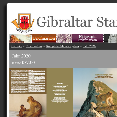
Startseite
->
Briefmarken
->
Komplette Jahresausgaben
->
Jahr 2020
Jahr 2020
£77.00
Kaufe