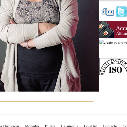
os Historicos
Monedas
Billete
La agencia
BoletÃ­n
Contacto
Co