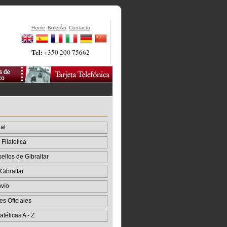
Home
BoletÃ­n
Contacto
Tel:
+350 200 75662
al
Filatelica
sellos de Gibraltar
Gibraltar
vío
es Oficiales
atélicas A - Z