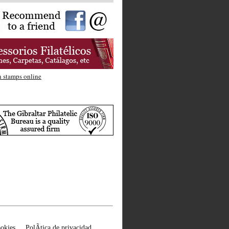
okies
PolÃ­tica de privacidad