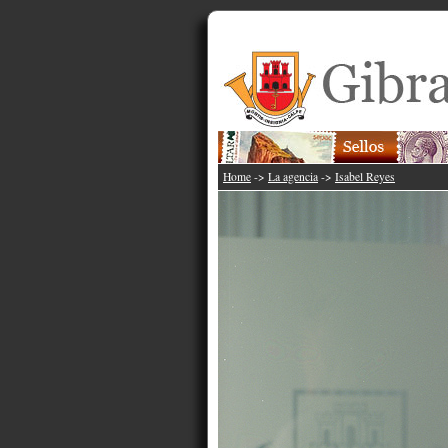
Home
->
La agencia
->
Isabel Reyes