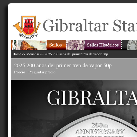
Home
->
Monedas
->
2025 200 años del primer tren de vapor 50p
2025 200 años del primer tren de vapor 50p
Precio :
Preguntar precio