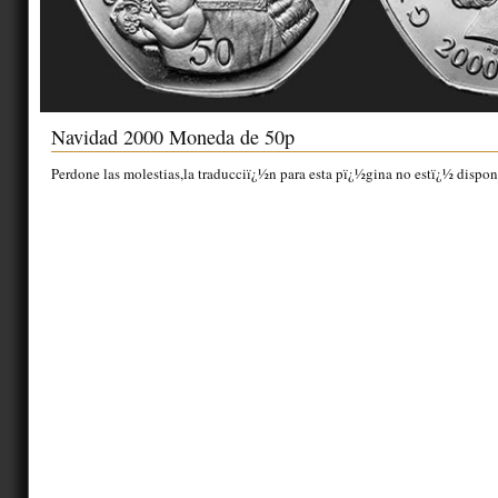
Navidad 2000 Moneda de 50p
Perdone las molestias,la traducciï¿½n para esta pï¿½gina no estï¿½ dispon