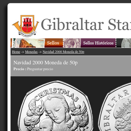
Home
->
Monedas
->
Navidad 2000 Moneda de 50p
Navidad 2000 Moneda de 50p
Precio :
Preguntar precio