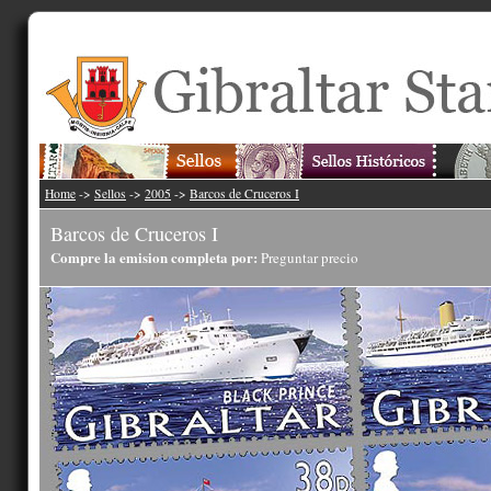
Home
->
Sellos
->
2005
->
Barcos de Cruceros I
Barcos de Cruceros I
Compre la emision completa por:
Preguntar precio