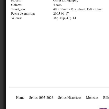
Proceso:
Offset Lithography
Colores:
4 cols.
Tamaï¿½o:
40 x 30mm - Min. Sheet: 150 x 85mm
Fecha de emision:
2005-06-17
Valores:
38p, 40p, 47p, £1
Home
Sellos 1995-2026
Sellos Historicos
Monedas
Bill