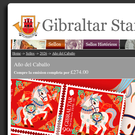
Home
->
Sellos
->
2026
->
Año del Caballo
Año del Caballo
£274.00
Compre la emision completa por