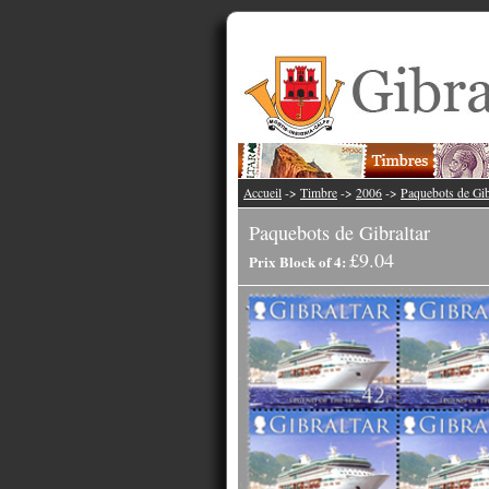
Accueil
->
Timbre
->
2006
->
Paquebots de Gib
Paquebots de Gibraltar
£9.04
Prix Block of 4: