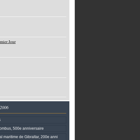
mier Jour
 2006
6
ombus, 500e anniversaire
al maritime de Gibraltar, 200e anni