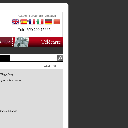
Accueil
Bulletin d'information
Contactez-Nous
Tel:
+350 200 75662
Total: £0
ibraltar
disponible comme
lectionneur