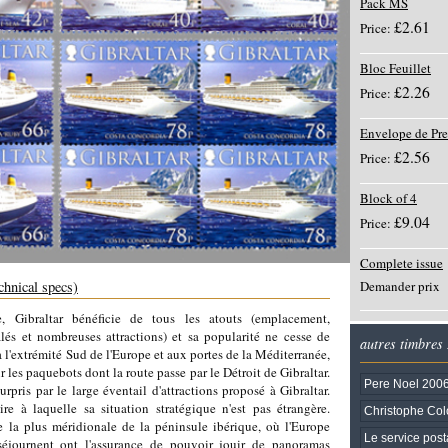
Pack MS
£2.61
Price:
Bloc Feuillet
£2.26
Price:
Envelope de Pre
£2.56
Price:
Block of 4
£9.04
Price:
Complete issue
chnical specs)
Demander prix
, Gibraltar bénéficie de tous les atouts (emplacement,
alés et nombreuses attractions) et sa popularité ne cesse de
autres timbres
à l'extrémité Sud de l'Europe et aux portes de la Méditerranée,
 les paquebots dont la route passe par le Détroit de Gibraltar.
Pere Noel 200
rpris par le large éventail d'attractions proposé à Gibraltar.
ire à laquelle sa situation stratégique n'est pas étrangère.
Christophe Col
te la plus méridionale de la péninsule ibérique, où l'Europe
Le service post
 séjournent ont l'assurance de pouvoir jouir de panoramas