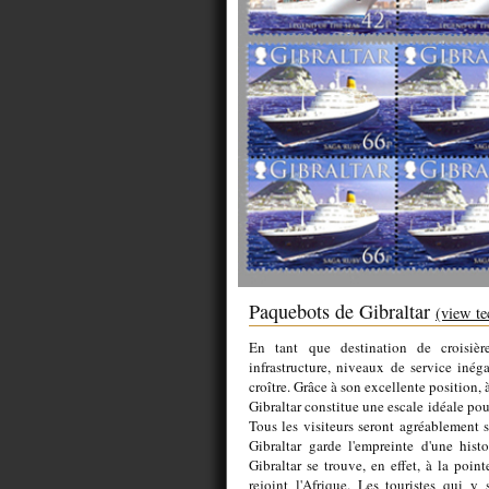
Paquebots de Gibraltar
(view te
En tant que destination de croisière
infrastructure, niveaux de service inég
croître. Grâce à son excellente position, 
Gibraltar constitue une escale idéale pour
Tous les visiteurs seront agréablement su
Gibraltar garde l'empreinte d'une histo
Gibraltar se trouve, en effet, à la poin
rejoint l'Afrique. Les touristes qui y