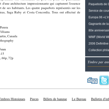
et d'une architecture impressionnante qui capturent l'essence
Paquebots de G
t de ses habitants. Les quatre paquebots représentés sur les
Service de cour
Seas, Saga Ruby et Costa Concordia. Tous ont effectué de
Europa 06 «L'i
Gagnants de la
Perera
80e anniversair
illiams
rtin, Canada
WWF (World Wil
ithography
2006 Definitive
.5mm
Collection phil
-15
, 66p, 72p
Timbre par an
Timbres Histoiques
Pieces
Billets de banque
Le Bureau
Bulletin d'i