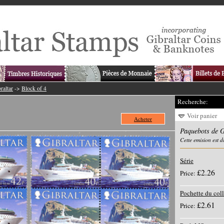
raltar
->
Block of 4
Recherche:
Voir panier
Acheter
Paquebots de G
Cette emision est 
Série
£2.26
Price:
Pochette du col
£2.61
Price: