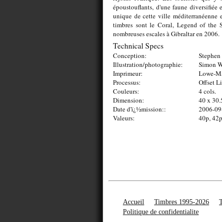
époustouflants, d'une faune diversifiée 
unique de cette ville méditerranéenne e
timbres sont le Coral, Legend of the 
nombreuses escales à Gibraltar en 2006.
Technical Specs
Conception:
Stephen 
Illustration/photographie:
Simon W
Imprimeur:
Lowe-Ma
Processus:
Offset L
Couleurs:
4 cols.
Dimension:
40 x 30
Date d'ï¿½mission::
2006-09
Valeurs:
40p, 42p
Accueil
Timbres 1995-2026
Politique de confidentialite