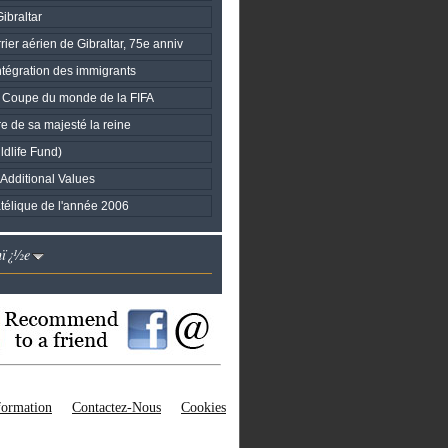
ibraltar
rier aérien de Gibraltar, 75e anniv
ntégration des immigrants
 Coupe du monde de la FIFA
e de sa majesté la reine
dlife Fund)
 Additional Values
atélique de l'année 2006
nï¿½e
nformation
Contactez-Nous
Cookies