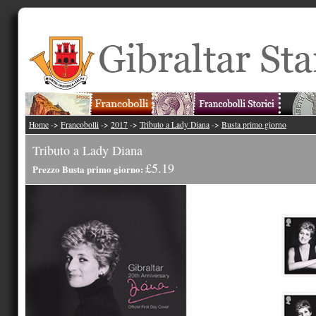
Home
->
Francobolli
->
2017
->
Tributo a Lady Diana
->
Busta primo giorno
Tributo a Lady Diana
£5.19
Prezzo Busta primo giorno: