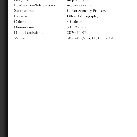
Illustrazione/fotographia:
ingimage.com
Stampatore:
Cartor Security Printers
Processo:
Offset Lithography
Colori:
4 Colours
Dimensione:
33 x 28mm
Data di emissione:
2020-11-02
Valore:
30p, 60p, 90p, £1, £1.15, £4