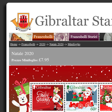
Home
->
Francobolli
->
2020
->
Natale 2020
->
Minifoglio
Natale 2020
£7.95
Prezzo Minifoglio: