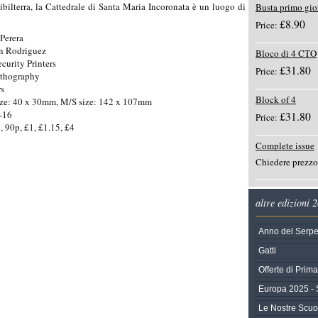
ibilterra,
la
Cattedrale
di
Santa
Maria
Incoronata
è
un
luogo
di
profonda
importa
Busta primo gi
£8.90
Price:
Perera
an Rodriguez
Bloco di 4 CTO
ecurity Printers
£31.80
Price:
ithography
rs
Block of 4
ize: 40 x 30mm, M/S size: 142 x 107mm
-16
£31.80
Price:
, 90p, £1, £1.15, £4
Complete issue
Chiedere prezzo
altre edizioni 
Anno del Serpe
Gatti
Offerte di Prim
Europa 2025 - 
Le Nostre Scuol