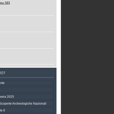
nza
storica
e
spirituale.
Un
tempo
moschea,
fu
convertita
in
chiesa
cristiana
dopo
orno MS
2025
nte
avera 2025
Scoperte Archeologiche Nazionali
e II