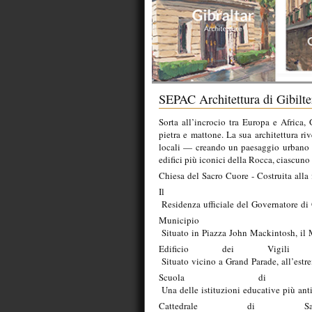
SEPAC Architettura di Gibilt
Sorta all’incrocio tra Europa e Africa, 
pietra e mattone. La sua architettura ri
locali — creando un paesaggio urbano u
edifici più iconici della Rocca, ciascuno 
Chiesa
del
Sacro
Cuore
-
Costruita
alla
I
Residenza
ufficiale
del
Governatore
di
Municipio
Situato
in
Piazza
John
Mackintosh,
il
Edificio
dei
Vigi
Situato
vicino
a
Grand
Parade,
all’estr
Scuola
d
Una
delle
istituzioni
educative
più
ant
Cattedrale
di