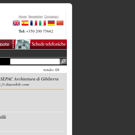
Home
Newsletter
Contattaci
Tel:
+350 200 75662
totale: £0
PAC Architettura di Gibilterra
ï¿½ disponibile come
olli