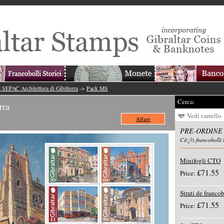
PAC Architettura di Gibilterra
->
Pack MS
Cerca:
rra
Vedi carrello
Affare
PRE-ORDINE SE
Ciï¿½ francobolli 
Minifogli CTO
£71.55
Price:
Strati de francob
£71.55
Price: