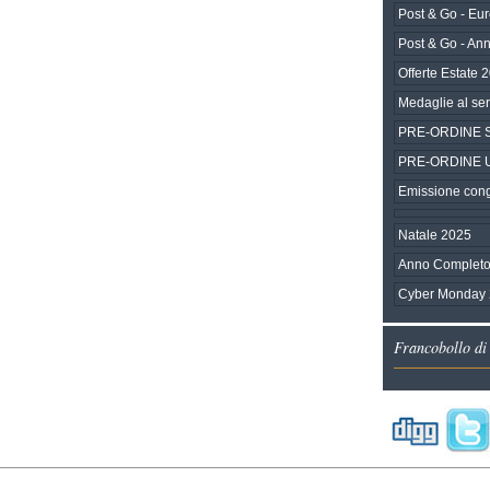
Post & Go - Eu
Post & Go - An
Offerte Estate 
Medaglie al ser
PRE-ORDINE SEP
PRE-ORDINE Una
Emissione congi
Natale 2025
Anno Completo
Cyber Monday
Francobollo di