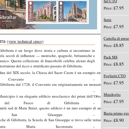
Set CTO
£7.95
Price:
Serie
£7.95
Price:
Cartella di pres
erra
(view technical specs)
£8.85
Price:
Gibilterra è un luogo dove storia e cultura si incontrano in
vela secoli di influenze — moresche, spagnole, britanniche e
Pack MS
nico. Questa collezione di francobolli celebra alcuni degli
£8.85
Price:
testimone del ricco e stratificato passato di Gibilterra.
fine
del
XIX
secolo,
la
Chiesa
del
Sacro
Cuore
è
un
esempio
emblematico
di
arch
Foglietti CTO
l
Convento
–
£7.95
Price:
Gibilterra
dal
1728,
il
Convento
era
originariamente
un
monastero
francescano.
I
–
Minifoglio
Municipio
è
un
elegante
edificio
neoclassico
dei
primi
dell’Ottocento.
Inizialmen
£7.95
Price:
li
del
Fuoco
di
Gibilterra
–
emità
sud
di
Main
Street,
questo
edificio
è
un
raro
esempio
di
architettura
Art
Nou
Busta primo gio
i
San
Giuseppe
–
iche
di
Gibilterra,
la
Scuola
di
San
Giuseppe
si
trova
sulle
terrazze
ripide
della
U
£8.90
Price:
Santa
Maria
Incoronata
–