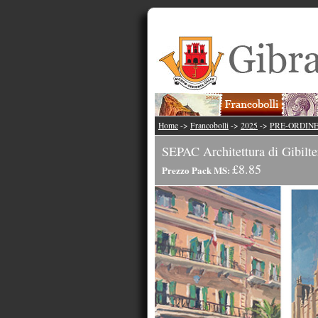
Home
->
Francobolli
->
2025
->
PRE-ORDINE SE
SEPAC Architettura di Gibilte
£8.85
Prezzo Pack MS: