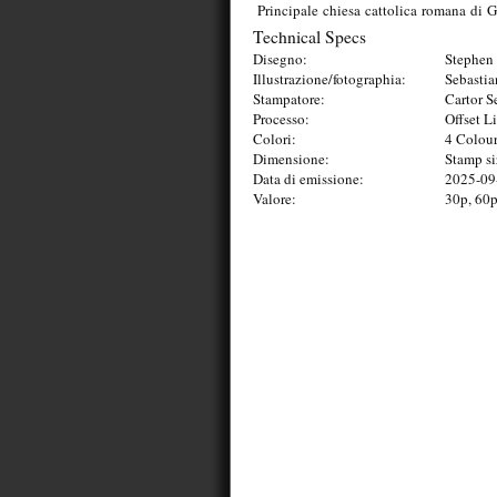
Principale
chiesa
cattolica
romana
di
G
Technical Specs
Disegno:
Stephen 
Illustrazione/fotographia:
Sebasti
Stampatore:
Cartor S
Processo:
Offset L
Colori:
4 Colou
Dimensione:
Stamp s
Data di emissione:
2025-09
Valore:
30p, 60p