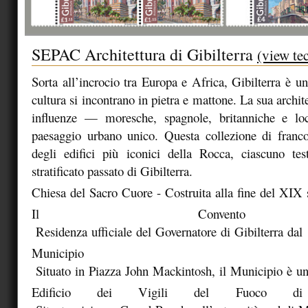
SEPAC Architettura di Gibilterra
(view te
Sorta all’incrocio tra Europa e Africa, Gibilterra è u
cultura si incontrano in pietra e mattone. La sua archite
influenze — moresche, spagnole, britanniche e l
paesaggio urbano unico. Questa collezione di franco
degli edifici più iconici della Rocca, ciascuno te
stratificato passato di Gibilterra.
Chiesa
del
Sacro
Cuore
-
Costruita
alla
fine
del
XIX
Il
Convento
Residenza
ufficiale
del
Governatore
di
Gibilterra
dal
Municipio
Situato
in
Piazza
John
Mackintosh,
il
Municipio
è
u
Edificio
dei
Vigili
del
Fuoco