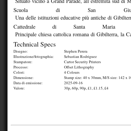
Situato
vicino
a
Grand
Parade,
all’estremità
sud
di
M
Scuola
di
San
Gi
Una
delle
istituzioni
educative
più
antiche
di
Gibilter
Cattedrale
di
Santa
Mari
Principale
chiesa
cattolica
romana
di
Gibilterra,
la
Ca
Technical Specs
Disegno:
Stephen Perera
Illustrazione/fotographia:
Sebastian Rodriguez
Stampatore:
Cartor Security Printers
Processo:
Offset Lithography
Colori:
4 Colours
Dimensione:
Stamp size: 40 x 30mm, M/S size: 142 x
Data di emissione:
2025-09-16
Valore:
30p, 60p, 90p, £1, £1.15, £4