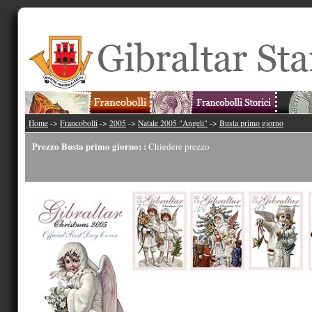
Home
->
Francobolli
->
2005
->
Natale 2005 "Angeli"
->
Busta primo giorno
Prezzo Busta primo giorno: :
Chiedere prezzo