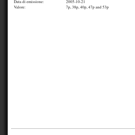
Data di emissione:
2005-10-21
Valore:
7p, 38p, 40p, 47p and 53p