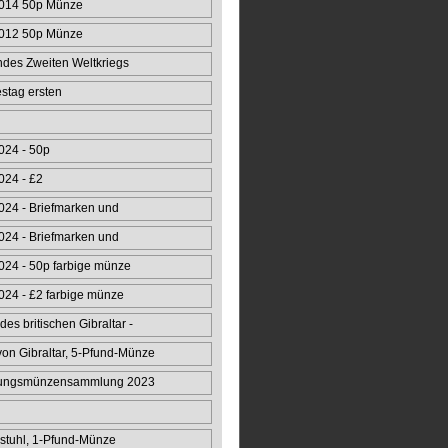
014 50p Münze
012 50p Münze
ndes Zweiten Weltkriegs
stag ersten
fzugs 50p
024 - 50p
024 - £2
24 - Briefmarken und
24 - Briefmarken und
24 - 50p farbige münze
24 - £2 farbige münze
des britischen Gibraltar -
n Gibraltar, 5-Pfund-Münze
rungsmünzensammlung 2023
stuhl, 1-Pfund-Münze