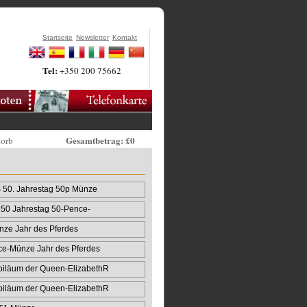
Startseite
Newsletter
Kontakt
Tel:
+350 200 75662
Gesamtbetrag: £0
korb
50. Jahrestag 50p Münze
50 Jahrestag 50-Pence-
ze Jahr des Pferdes
ce-Münze Jahr des Pferdes
biläum der Queen‑ElizabethR
biläum der Queen‑ElizabethR