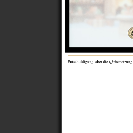
Entschuldigung, aber die ï¿½bersetzung f