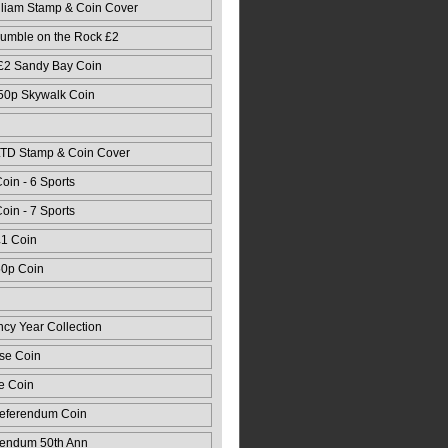
lliam Stamp & Coin Cover
mble on the Rock £2
 Card
 £2 Sandy Bay Coin
 50p Skywalk Coin
LTD Stamp & Coin Cover
oin - 6 Sports
oin - 7 Sports
£1 Coin
50p Coin
ncy Year Collection
se Coin
e Coin
Referendum Coin
rendum 50th Ann