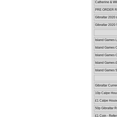
Catherine & Wi
PRE ORDER Ru
Coloured Coin
Gibraltar 2020
Gibraltar 2020
Island Games 
Island Games C
Island Games C
Island Games 
Island Games 
Gibraltar Curre
10p Calpe Hou
£1 Calpe Hous
50p Gibraltar 
£1 Coin - Refe