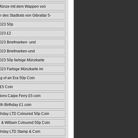
Münze mit dem Wappen von
r des Stadtrats von Gibraltar 5-
023 50p
023 £2
023 Briefmarken- und
50
023 Briefmarken-und
ert
23 50p farbige Münzkarte
023 Farbige Münzkarte im
g of an Era 50p Coin
 £5 Coin
ons Calpe Ferry £5 coin
 Birthday £1 coin
thday LTD Coloured 50p Coin
& William Coloured 50p Coin
thday LTD Stamp & Coin