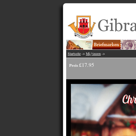
Startseite
->
Mï¿½nzen
->
£17.95
Preis