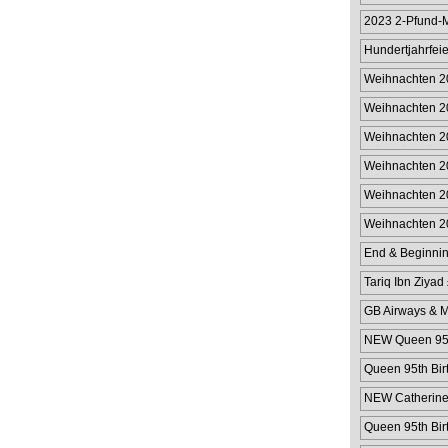
2023 2-Pfund-
Gibraltar
Hundertjahrfeie
Pfu
Weihnachten 2
Weihnachten 2
Weihnachten 2
Münzhülle für 
Weihnachten 2
Münzhülle im W
Weihnachten 20
Weihnachten 2
Wert von 2 £
End & Beginnin
Tariq Ibn Ziyad
GB Airways & M
NEW Queen 95th
Queen 95th Bir
NEW Catherine 
Queen 95th Bir
Cover