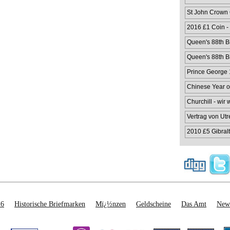
St John Crown
2016 £1 Coin -
Queen's 88th Bi
Queen's 88th Bi
Prince George 1
Chinese Year o
Churchill - wir
Vertrag von Utr
2010 £5 Gibralt
26
Historische Briefmarken
Mï¿½nzen
Geldscheine
Das Amt
News