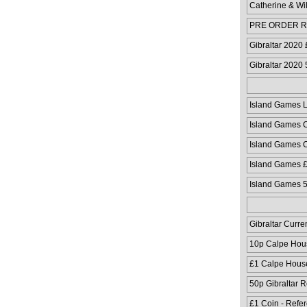
Catherine & Wi
PRE ORDER Ru
Coloured Coin
Gibraltar 2020
Gibraltar 2020
Island Games 
Island Games C
Island Games C
Island Games 
Island Games 
Gibraltar Curre
10p Calpe Hou
£1 Calpe Hous
50p Gibraltar 
£1 Coin - Refe