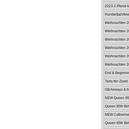
2023 2-Pfund-
Gibraltar
Hundertjahrfeie
Pfu
Weihnachten 2
Weihnachten 2
Weihnachten 2
Münzhülle für 
Weihnachten 2
Münzhülle im W
Weihnachten 20
Weihnachten 2
Wert von 2 £
End & Beginnin
Tariq Ibn Ziyad
GB Airways & M
NEW Queen 95th
Queen 95th Bir
NEW Catherine 
Queen 95th Bir
Cover