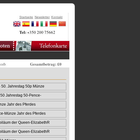
Startseite
Newsletter
Kontakt
Tel:
+350 200 75662
Gesamtbetrag: £0
korb
50. Jahrestag 50p Münze
50 Jahrestag 50-Pence-
ze Jahr des Pferdes
ce-Münze Jahr des Pferdes
biläum der Queen‑ElizabethR
biläum der Queen‑ElizabethR