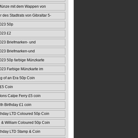
Münze mit dem Wappen von
r des Stadtrats von Gibraltar 5-
023 50p
023 £2
023 Briefmarken- und
50
023 Briefmarken-und
ert
23 50p farbige Münzkarte
023 Farbige Münzkarte im
g of an Era 50p Coin
 £5 Coin
ons Calpe Ferry £5 coin
 Birthday £1 coin
thday LTD Coloured 50p Coin
& William Coloured 50p Coin
thday LTD Stamp & Coin