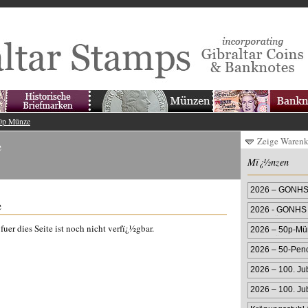
0p Münze
Zeige Waren
e
Mï¿½nzen
2026 – GONHS 
e
2026 - GONHS 
Farbmünze
uer dies Seite ist noch nicht verfï¿½gbar.
2026 – 50p-Mün
Farbprägung
2026 – 50-Pen
2026 – 100. Ju
2026 – 100. Ju