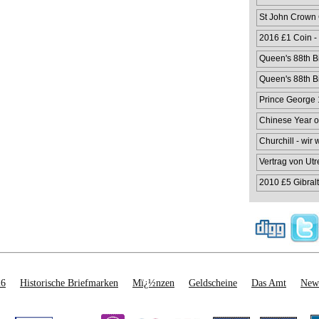
St John Crown
2016 £1 Coin -
Queen's 88th Bi
Queen's 88th Bi
Prince George 1
Chinese Year o
Churchill - wir
Vertrag von Utr
2010 £5 Gibralt
26
Historische Briefmarken
Mï¿½nzen
Geldscheine
Das Amt
News