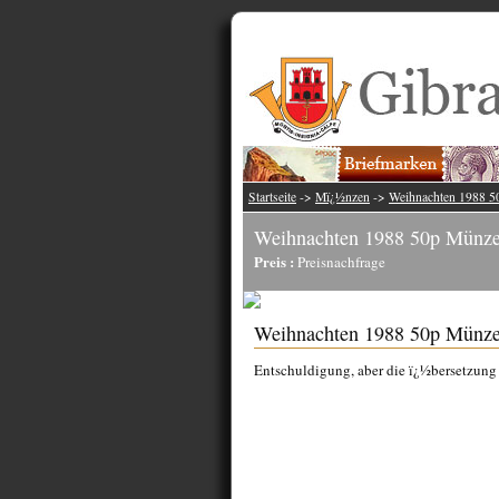
Startseite
->
Mï¿½nzen
->
Weihnachten 1988 5
Weihnachten 1988 50p Münz
Preis :
Preisnachfrage
Weihnachten 1988 50p Münz
Entschuldigung, aber die ï¿½bersetzung f