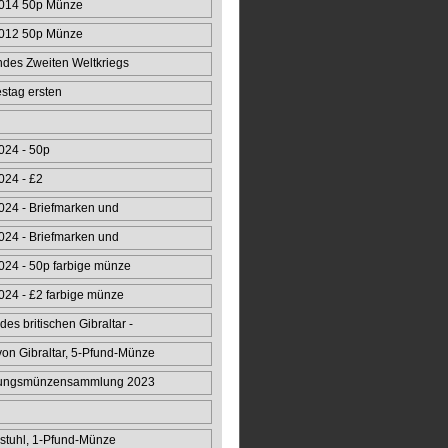
014 50p Münze
012 50p Münze
ndes Zweiten Weltkriegs
stag ersten
fzugs 50p
024 - 50p
024 - £2
24 - Briefmarken und
24 - Briefmarken und
24 - 50p farbige münze
24 - £2 farbige münze
des britischen Gibraltar -
n Gibraltar, 5-Pfund-Münze
rungsmünzensammlung 2023
stuhl, 1-Pfund-Münze