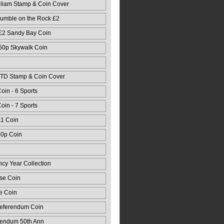
lliam Stamp & Coin Cover
mble on the Rock £2
 Card
 £2 Sandy Bay Coin
 50p Skywalk Coin
LTD Stamp & Coin Cover
oin - 6 Sports
oin - 7 Sports
£1 Coin
50p Coin
ncy Year Collection
se Coin
e Coin
Referendum Coin
rendum 50th Ann