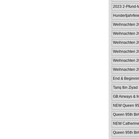
2023 2-Pfund-
Gibraltar
Hundertjahrfeie
Pfu
Weihnachten 2
Weihnachten 2
Weihnachten 2
Münzhülle für 
Weihnachten 2
Münzhülle im W
Weihnachten 20
Weihnachten 2
Wert von 2 £
End & Beginnin
Tariq Ibn Ziyad
GB Airways & M
NEW Queen 95th
Queen 95th Bir
NEW Catherine 
Queen 95th Bir
Cover