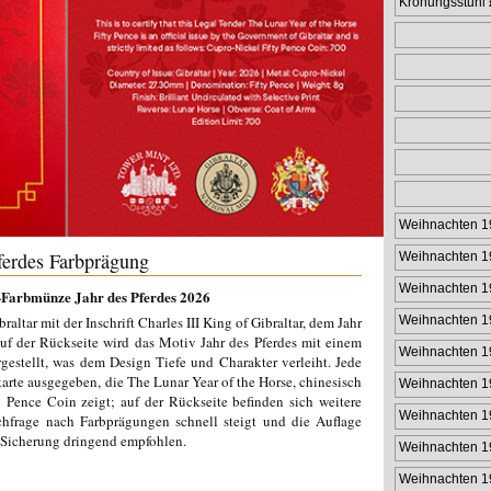
Krönungsstuhl
Weihnachten 1
ferdes Farbprägung
Weihnachten 1
Weihnachten 1
e‑Farbmünze Jahr des Pferdes 2026
altar mit der Inschrift Charles III King of Gibraltar, dem Jahr
Weihnachten 1
f der Rückseite wird das Motiv Jahr des Pferdes mit einem
Weihnachten 1
gestellt, was dem Design Tiefe und Charakter verleiht. Jede
arte ausgegeben, die The Lunar Year of the Horse, chinesisch
Weihnachten 1
y Pence Coin zeigt; auf der Rückseite befinden sich weitere
Weihnachten 1
hfrage nach Farbprägungen schnell steigt und die Auflage
ge Sicherung dringend empfohlen.
Weihnachten 1
Weihnachten 1