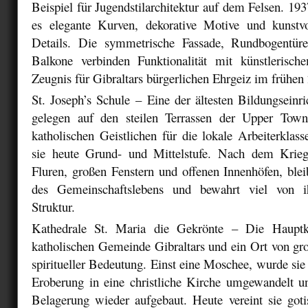
Beispiel für Jugendstilarchitektur auf dem Felsen. 1937 
es elegante Kurven, dekorative Motive und kunstv
Details. Die symmetrische Fassade, Rundbogentür
Balkone verbinden Funktionalität mit künstlerisc
Zeugnis für Gibraltars bürgerlichen Ehrgeiz im frühen 
St. Joseph’s Schule
– Eine der ältesten Bildungseinri
gelegen auf den steilen Terrassen der Upper Town
katholischen Geistlichen für die lokale Arbeiterklass
sie heute Grund- und Mittelstufe. Nach dem Krieg
Fluren, großen Fenstern und offenen Innenhöfen, bleib
des Gemeinschaftslebens und bewahrt viel von ih
Struktur.
Kathedrale St. Maria die Gekrönte
– Die Hauptki
katholischen Gemeinde Gibraltars und ein Ort von gro
spiritueller Bedeutung. Einst eine Moschee, wurde sie
Eroberung in eine christliche Kirche umgewandelt 
Belagerung wieder aufgebaut. Heute vereint sie got