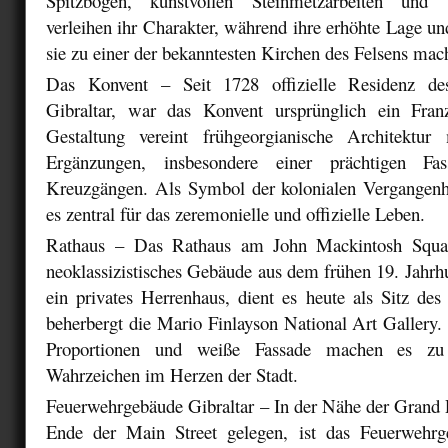
Spitzbögen, kunstvollen Steinmetzarbeiten und 
verleihen ihr Charakter, während ihre erhöhte Lage u
sie zu einer der bekanntesten Kirchen des Felsens mac
Das Konvent
– Seit 1728 offizielle Residenz de
Gibraltar, war das Konvent ursprünglich ein Franz
Gestaltung vereint frühgeorgianische Architektur 
Ergänzungen, insbesondere einer prächtigen Fa
Kreuzgängen. Als Symbol der kolonialen Vergangenhei
es zentral für das zeremonielle und offizielle Leben.
Rathaus
– Das Rathaus am John Mackintosh Square
neoklassizistisches Gebäude aus dem frühen 19. Jahrh
ein privates Herrenhaus, dient es heute als Sitz de
beherbergt die Mario Finlayson National Art Gallery
Proportionen und weiße Fassade machen es zu
Wahrzeichen im Herzen der Stadt.
Feuerwehrgebäude Gibraltar
– In der Nähe der Grand 
Ende der Main Street gelegen, ist das Feuerwehrg