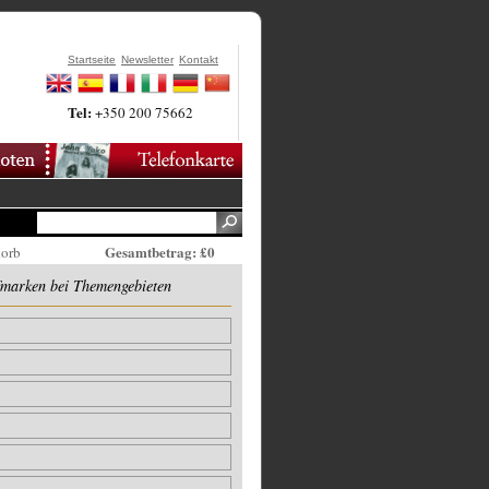
Startseite
Newsletter
Kontakt
Tel:
+350 200 75662
Gesamtbetrag: £0
korb
fmarken bei Themengebieten