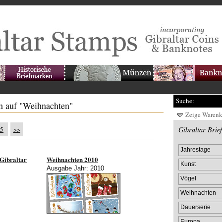
Suche:
n auf "Weihnachten"
Zeige Waren
5
>>
Gibraltar Brie
Jahrestage
 Gibraltar
Weihnachten 2010
Kunst
Ausgabe Jahr: 2010
Vögel
Weihnachten
Dauerserie
Europa