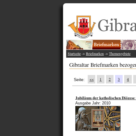
Startseite
->
Briefmarken
->
Themengebiete
Gibraltar Briefmarken bezoge
<<
1
2
3
4
Seite:
Jubiläum der katholischen Diözese
Ausgabe Jahr: 2010