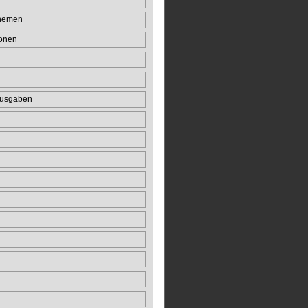
Themen
onen
usgaben