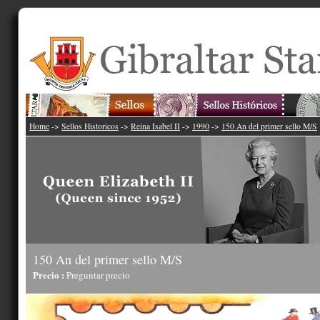
Home
->
Sellos Historicos
->
Reina Isabel II
->
1990
->
150 An del primer sello M/S
150 An del primer sello M/S
Precio :
Preguntar precio