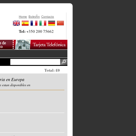
Home
BoletÃ­n
Contacto
Tel:
+350 200 75662
Total: £0
oria en Europa
n estan disponibles en