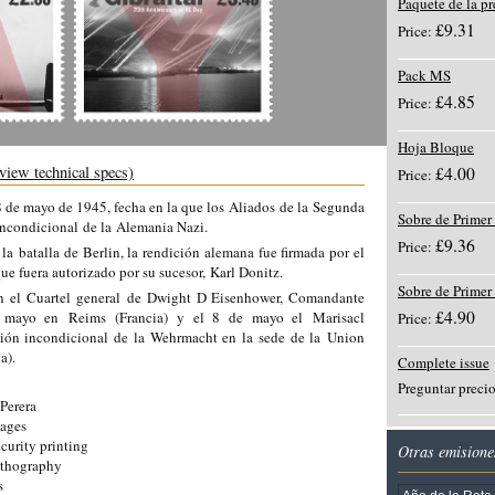
Paquete de la p
£9.31
Price:
Pack MS
£4.85
Price:
Hoja Bloque
view technical specs)
£4.00
Price:
8 de mayo de 1945, fecha en la que los Aliados de la Segunda
Sobre de Primer
incondicional de la Alemania Nazi.
£9.36
Price:
 la batalla de Berlin, la rendición alemana fue firmada por el
ue fuera autorizado por su sucesor, Karl Donitz.
Sobre de Primer
n el Cuartel general de Dwight D Eisenhower, Comandante
£4.90
 mayo en Reims (Francia) y el 8 de mayo el Marisacl
Price:
ión incondicional de la Wehrmacht en la sede de la Union
a).
Complete issue
Preguntar preci
Perera
mages
curity printing
Otras emisione
ithography
s