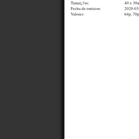
Tamaï¿½o:
40 x 3
Fecha de emision:
2020-03
Valores:
64p, 70p