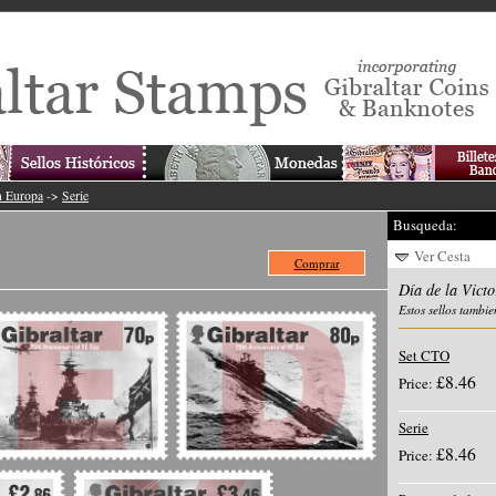
en Europa
->
Serie
Busqueda:
Ver Cesta
Comprar
Día de la Vict
Estos sellos tambie
Set CTO
£8.46
Price:
Serie
£8.46
Price: