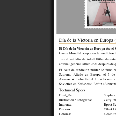
Día de la Victoria en Europa
(
Día de la Victoria en Europa
El
fue el 
Guerra Mundial aceptaron la rendicion 
Tras el suicidio de Adolf Hitler durante
coronel general Alfred Jodl después de q
El
Acta de rendición militar
se firmó e
Supremo Aliado en Europa, el 7 de
Aleman Wilhelm Keitel firmó la rendic
Sovietica en Karlshorst, Berlin (Alemani
Technical Specs
Diseï¿½o:
Stephen 
Ilustracion / Fotografia:
Getty I
Imprenta:
Bpost Se
Proceso:
Offset L
Colores:
4 colour