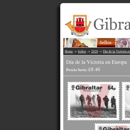
Home
->
Sellos
->
2020
->
Día de la Victoria 
Día de la Victoria en Europa
£8.46
Precio Serie: