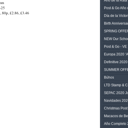
Año de la Rata
0mm
-25
Post & Go Año 
, 80p, £2.86, £3.46
Día de la Victo
Birth Anniversa
SPRING OFFE
NEW Our Scho
Post & Go - VE
Europa 2020 ‘A
Definitive 2020
SUMMER OFF
Búhos
LTD Stamp & C
SEPAC 2020 Joi
Navidades 202
Christmas Post
Macacos de Be
Año Completo 