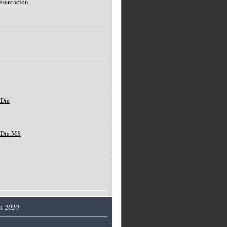
resentación
 Dia
 Dia MS
o
s 2020