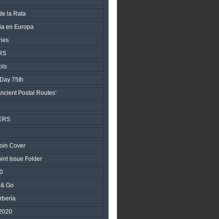
de la Rata
ria en Europa
ries
RS
ols
 Day 75th
ncient Postal Routes’
ERS
oin Cover
nt Issue Folder
0
 & Go
rbería
2020