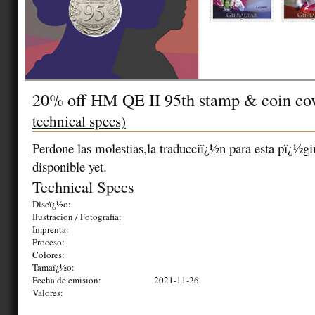
20% off HM QE II 95th stamp & coin co
technical specs)
Perdone las molestias,la traducciï¿½n para esta pï¿½gi
disponible yet.
Technical Specs
Diseï¿½o:
Ilustracion / Fotografia:
Imprenta:
Proceso:
Colores:
Tamaï¿½o:
Fecha de emision:
2021-11-26
Valores: