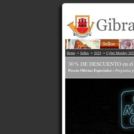
Home
->
Sellos
->
2025
->
Cyber Monday 202
30 % DE DESCUENTO en el j
Precio Ofertas Especiales: :
Preguntar p