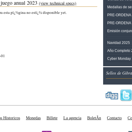
uego anual 2023
(view technical specs)
Medallas de ser
ra esta pï¿½gina no estï¿½ disponible yet.
PRE-ORDENA SE
PRE-ORDENA Una
Emisión conjunt
Navidad 2025
Año Completo 
-01
Cyber Monday
Sellos de Gibr
os Historicos
Monedas
Billete
La agencia
BoletÃ­n
Contacto
Co