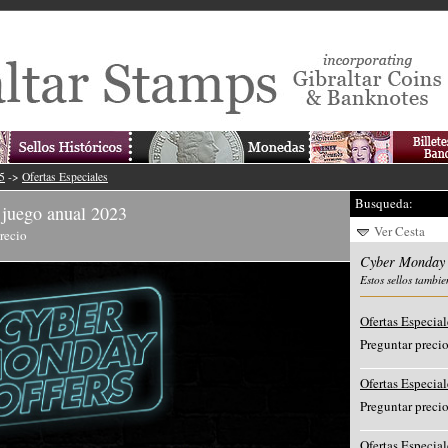
5
->
Ofertas Especiales
Busqueda:
uego anual 2023
Ver Cesta
recio
Cyber Monday
Estos sellos tambie
Ofertas Especial
Preguntar preci
Ofertas Especial
Preguntar preci
Ofertas Especial