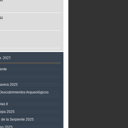
o
es
o
o
s 2025
iente
mavera 2025
Descubrimientos Arqueológicos
as II
ropa 2025
o de la Serpiente 2025
ano 2025