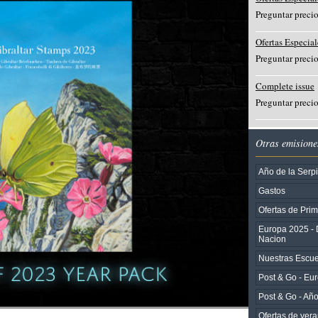
Preguntar preci
Ofertas Especial
Preguntar preci
Complete issue
Preguntar preci
Otras emisione
Año de la Serp
Gastos
Ofertas de Pri
Europa 2025 - 
Nacion
Nuestras Escuel
Post & Go - Eu
Post & Go - Añ
Ofertas de ver