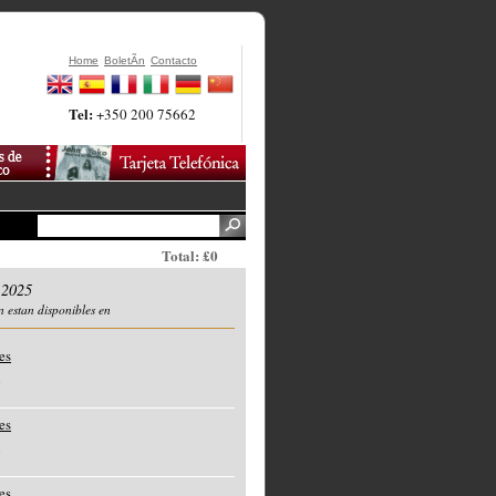
Home
BoletÃ­n
Contacto
Tel:
+350 200 75662
Total: £0
 2025
n estan disponibles en
es
o
es
o
es