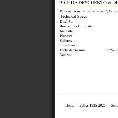
30 % DE DESCUENTO en el j
Perdone las molestias,la traducciï¿½n pa
Technical Specs
Diseï¿½o:
Ilustracion / Fotografia:
Imprenta:
Proceso:
Colores:
Tamaï¿½o:
Fecha de emision:
2025-12
Valores:
Home
Sellos 1995-2026
Sell