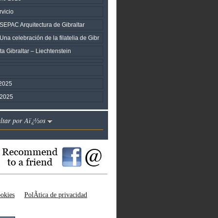
vicio
PAC Arquitectura de Gibraltar
 celebración de la filatelia de Gibr
a Gibraltar – Liechtenstein
2025
 2025
altar por Aï¿½os
okies
PolÃ­tica de privacidad