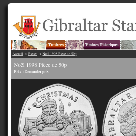
Accueil
->
Pieces
->
Noël 1998 Pièce de 50p
Noël 1998 Pièce de 50p
Prix :
Demander prix