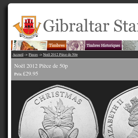
Accueil
->
Pieces
->
Noël 2012 Pièce de 50p
Noël 2012 Pièce de 50p
£29.95
Prix