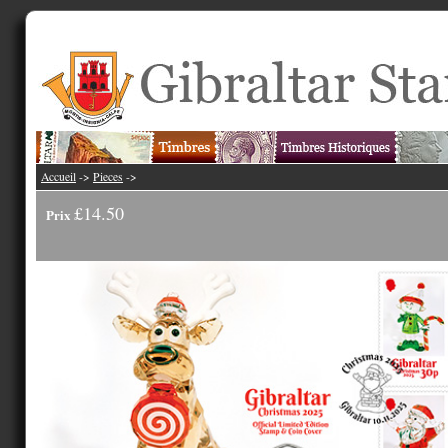
Accueil
->
Pieces
->
£14.50
Prix