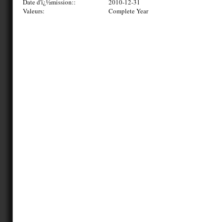
Date d'ï¿½mission::
2010-12-31
Valeurs:
Complete Year