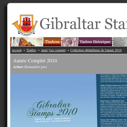
Accueil
->
Timbre
->
Annï¿½es complet
->
Collection philatélique de l'année 2010
Année Complet 2010
Achat:
Demander prix