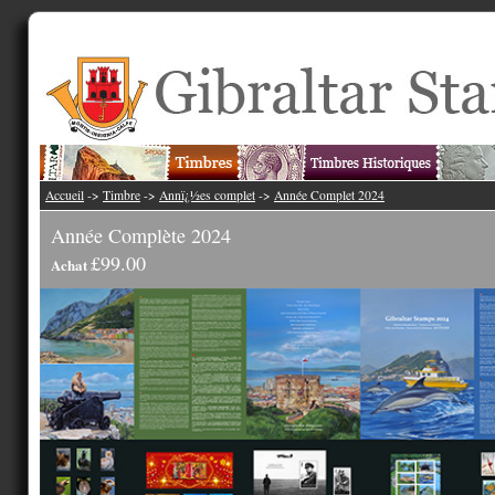
Accueil
->
Timbre
->
Annï¿½es complet
->
Année Complet 2024
Année Complète 2024
£99.00
Achat