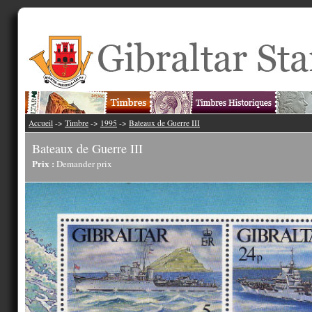
Accueil
->
Timbre
->
1995
->
Bateaux de Guerre III
Bateaux de Guerre III
Prix :
Demander prix