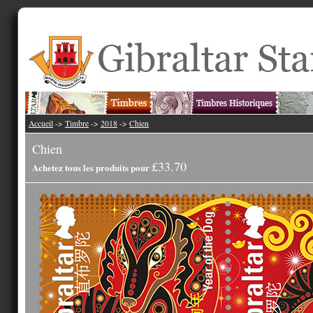
Accueil
->
Timbre
->
2018
->
Chien
Chien
£33.70
Achetez tous les produits pour