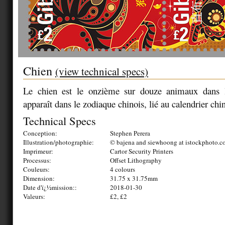
Chien
(view technical specs)
Le chien est le onzième sur douze animaux dans l'
apparaît dans le zodiaque chinois, lié au calendrier chin
Technical Specs
Conception:
Stephen Perera
Illustration/photographie:
© bajena and siewhoong at istockphoto.
Imprimeur:
Cartor Security Printers
Processus:
Offset Lithography
Couleurs:
4 colours
Dimension:
31.75 x 31.75mm
Date d'ï¿½mission::
2018-01-30
Valeurs:
£2, £2