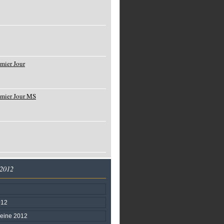
mier Jour
emier Jour MS
 2012
012
 reine 2012