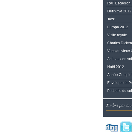
RAF Escadron
Definitive 2012
Jazz
Europa 2012
Visite royale
Charles Dicken
Vues du vieux Gi
Animaux en voie
Noël 2012
Année Complet
Envelope de Pr
Pochette du col
Timbre par an