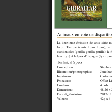
Animaux en voie de disparitio
La deuxième émission de cette série ma
loup d'Europe (canis lupus lupus), le 
occidentales (gorilla gorilla gorilla), le
leucoryx) et le lynx d'Espagne (lynx par
Technical Specs
Conception:
Stephen 
Illustration/photographie:
Jonathan
Imprimeur:
Cartor S
Processus:
Offset L
Couleurs:
4 cols.
Dimension:
48.26 x
Date d'ï¿½mission::
2012-11
Valeurs:
42p x 6