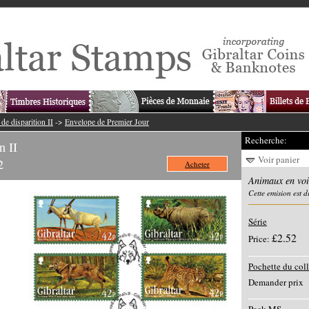
de disparition II
->
Envelope de Premier Jour
Recherche:
n II
Voir panier
2
Acheter
Animaux en voie
Cette emision est 
Série
£2.52
Price:
Pochette du col
Demander prix