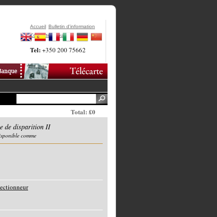
Accueil
Bulletin d'information
Contactez-Nous
Tel:
+350 200 75662
Total: £0
 de disparition II
disponible comme
lectionneur