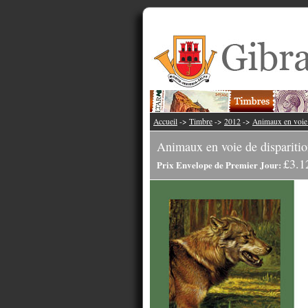
Accueil
->
Timbre
->
2012
->
Animaux en voie 
Animaux en voie de disparitio
£3.1
Prix Envelope de Premier Jour: