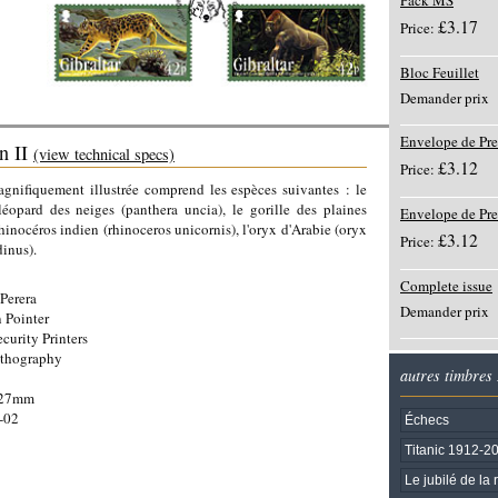
Pack MS
£3.17
Price:
Bloc Feuillet
Demander prix
Envelope de Pre
n II
(view technical specs)
£3.12
Price:
gnifiquement illustrée comprend les espèces suivantes : le
léopard des neiges (panthera uncia), le gorille des plaines
Envelope de Pr
 rhinocéros indien (rhinoceros unicornis), l'oryx d'Arabie (oryx
£3.12
Price:
dinus).
Complete issue
Perera
Demander prix
 Pointer
ecurity Printers
ithography
autres timbres
 27mm
-02
Échecs
Titanic 1912-2
Le jubilé de la