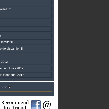
 oiseaux
s
braltar II
 de disparition II
 2012
emier Jour - 2012
lectionneur - 2012
nï¿½e