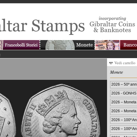
p
Vedi carrello
Monete
2026 – 50º an
50p
2026 - GONHS 
colorata da 50
2026 – Moneta 
colori
2026 – Moneta 
2026 – 100º Ann
Numismat
2026 – 100º Ann
della St