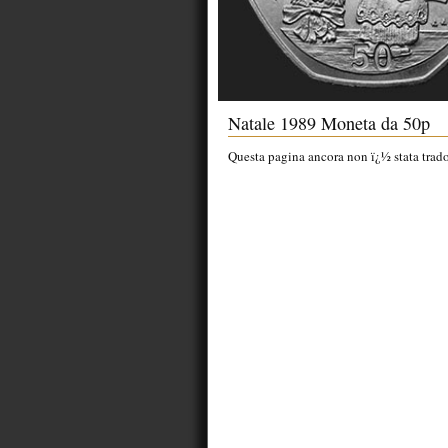
Natale 1989 Moneta da 50p
Questa pagina ancora non ï¿½ stata tradott