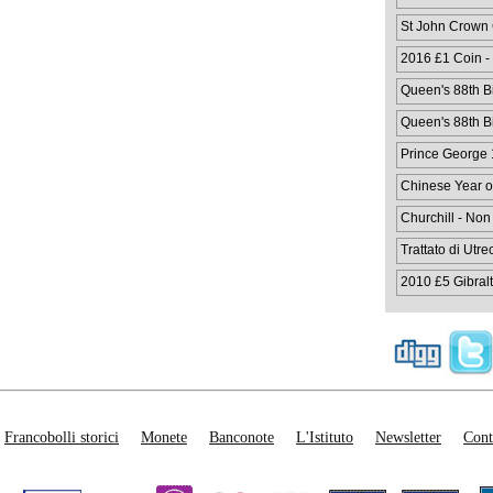
St John Crown
2016 £1 Coin -
Queen's 88th Bi
Queen's 88th Bi
Prince George 1
Chinese Year o
Churchill - Non
Trattato di Utre
2010 £5 Gibralt
Francobolli storici
Monete
Banconote
L'Istituto
Newsletter
Cont