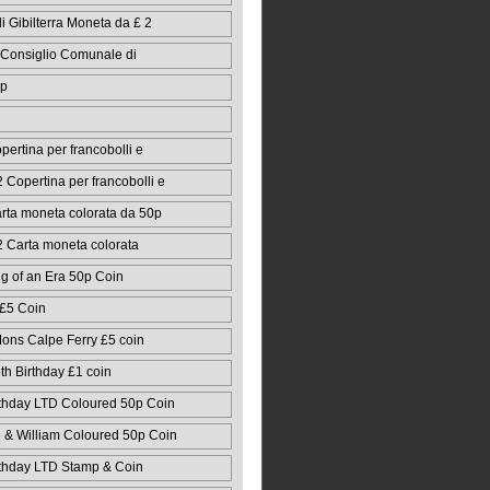
 Gibilterra Moneta da £ 2
 Consiglio Comunale di
0p
ertina per francobolli e
 Copertina per francobolli e
rta moneta colorata da 50p
2 Carta moneta colorata
g of an Era 50p Coin
 £5 Coin
ons Calpe Ferry £5 coin
 Birthday £1 coin
thday LTD Coloured 50p Coin
& William Coloured 50p Coin
thday LTD Stamp & Coin