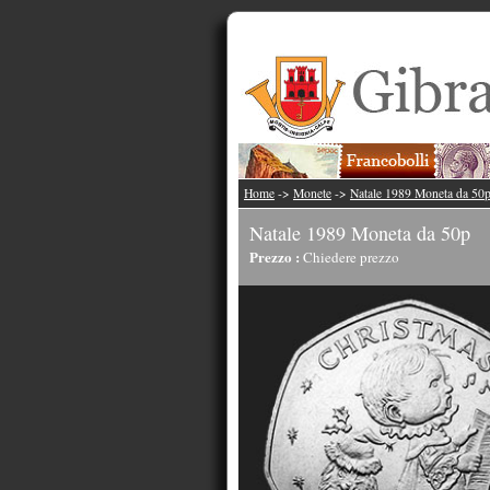
Home
->
Monete
->
Natale 1989 Moneta da 50
Natale 1989 Moneta da 50p
Prezzo :
Chiedere prezzo