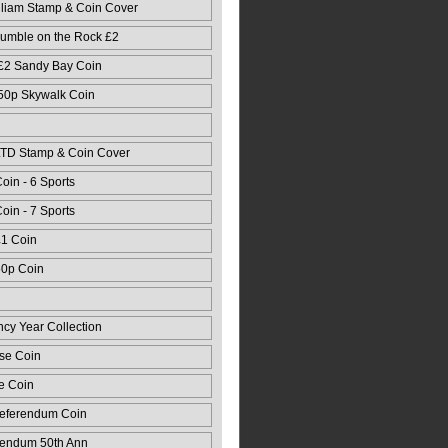
lliam Stamp & Coin Cover
mble on the Rock £2
 Card
 £2 Sandy Bay Coin
 50p Skywalk Coin
LTD Stamp & Coin Cover
oin - 6 Sports
oin - 7 Sports
£1 Coin
50p Coin
ncy Year Collection
se Coin
e Coin
Referendum Coin
rendum 50th Ann