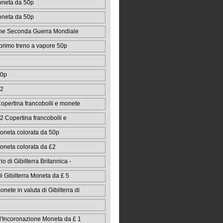
oneta da 50p
oneta da 50p
ine Seconda Guerra Mondiale
primo treno a vapore 50p
50p
£2
opertina francobolli e monete
2 Copertina francobolli e
oneta colorata da 50p
oneta colorata da £2
o di Gibilterra Britannica -
 Gibilterra Moneta da £ 5
nete in valuta di Gibilterra di
l'Incoronazione Moneta da £ 1