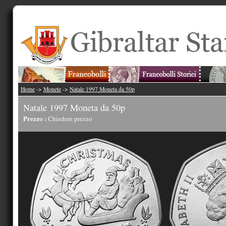
Home
->
Monete
->
Natale 1997 Moneta da 50p
Natale 1997 Moneta da 50p
Prezzo :
Chiedere prezzo