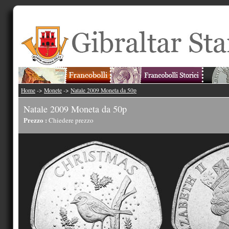
Home
->
Monete
->
Natale 2009 Moneta da 50p
Natale 2009 Moneta da 50p
Prezzo :
Chiedere prezzo