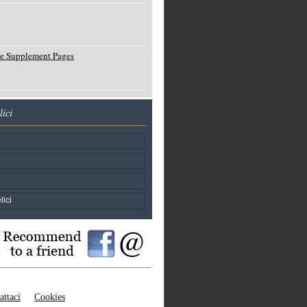
e Supplement Pages
lici
lici
attaci
Cookies