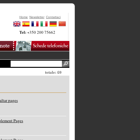
Home
Newsletter
Contattaci
Tel:
+350 200 75662
totale: £0
ltar pages
lement Pages