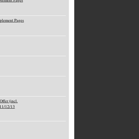
lement Pages
plement Pages
ffer (incl.
11/12/13