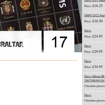
Davo 2019 Supp
£16.25
Price:
DAVO 2022 Sup
£16.50
Price:
Davo
£24.95
Price:
Davo
£29.95
Price:
Davo
£34.95
Price:
Davo Album III O
2007/08/09/10/
Chiedere prezzo
Davo
Chiedere prezzo