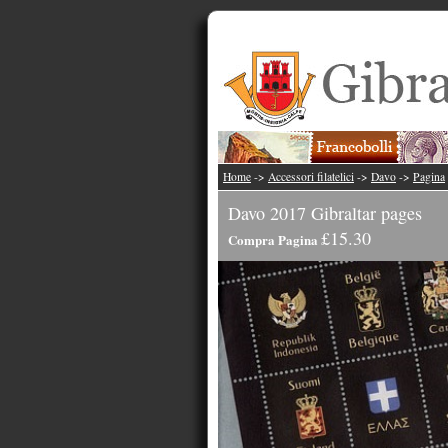
Home
->
Accessori filatelici
->
Davo
->
Pagina
Davo 2017 Gibraltar pages
£15.30
Compra Pagina