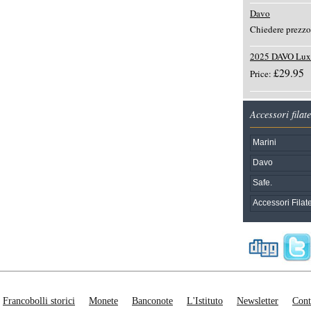
Davo
Chiedere prezzo
2025 DAVO Lux
£29.95
Price:
Accessori filate
Marini
Davo
Safe.
Accessori Filate
Francobolli storici
Monete
Banconote
L'Istituto
Newsletter
Cont