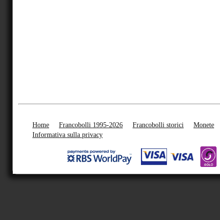
Home
Francobolli 1995-2026
Francobolli storici
Monete
Informativa sulla privacy