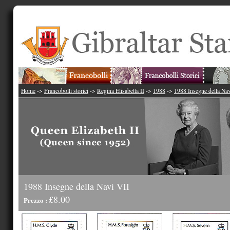
Home
->
Francobolli storici
->
Regina Elisabetta II
->
1988
->
1988 Insegne della Nav
1988 Insegne della Navi VII
£8.00
Prezzo :