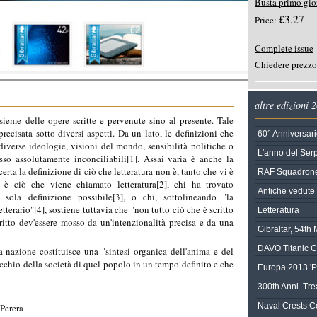
Busta primo gio
£3.27
Price:
Complete issue
Chiedere prezzo
altre edizioni 
nsieme delle opere scritte e pervenute sino al presente. Tale
recisata sotto diversi aspetti. Da un lato, le definizioni che
60° Anniversari
 diverse ideologie, visioni del mondo, sensibilità politiche o
L'anno del Ser
esso assolutamente inconciliabili[1]. Assai varia è anche la
erta la definizione di ciò che letteratura non è, tanto che vi è
RAF Squadrone
a è ciò che viene chiamato letteratura[2], chi ha trovato
Antiche vedute d
a sola definizione possibile[3], o chi, sottolineando "la
erario"[4], sostiene tuttavia che "non tutto ciò che è scritto
Letteratura
scritto dev'essere mosso da un'intenzionalità precisa e da una
Gibraltar, 54t
DAVO Titanic C
a nazione costituisce una "sintesi organica dell'anima e del
chio della società di quel popolo in un tempo definito e che
Europa 2013 'Po
300th Anni. Tre
Naval Crests Co
Perera