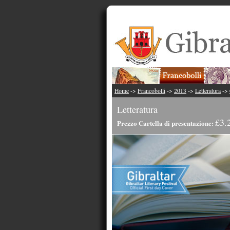
Home
->
Francobolli
->
2013
->
Letteratura
->
Letteratura
£3.
Prezzo Cartella di presentazione: