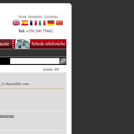
Home
Newsletter
Contattaci
Tel:
+350 200 75662
totale: £0
ï¿½ disponibile come
entazione