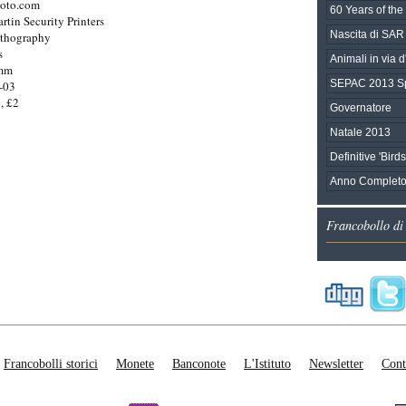
hoto.com
60 Years of the 
tin Security Printers
Nascita di SAR
ithography
s
Animali in via d'
0mm
SEPAC 2013 Sp
-03
, £2
Governatore
Natale 2013
Definitive 'Bird
Anno Completo
Francobollo di
Francobolli storici
Monete
Banconote
L'Istituto
Newsletter
Cont