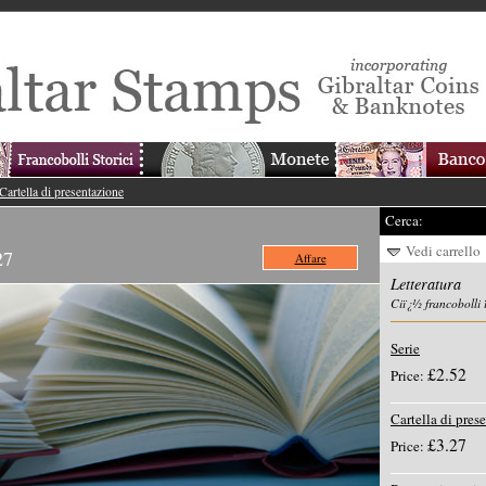
Cartella di presentazione
Cerca:
Vedi carrello
27
Affare
Letteratura
Ciï¿½ francobolli 
Serie
£2.52
Price:
Cartella di pres
£3.27
Price: