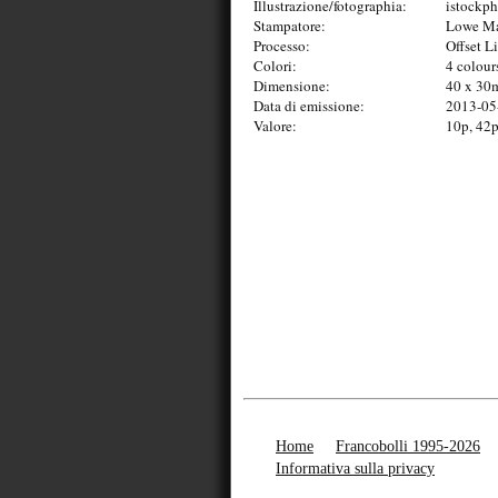
Illustrazione/fotographia:
istockp
Stampatore:
Lowe Mar
Processo:
Offset L
Colori:
4 colour
Dimensione:
40 x 3
Data di emissione:
2013-05
Valore:
10p, 42p
Home
Francobolli 1995-2026
Informativa sulla privacy