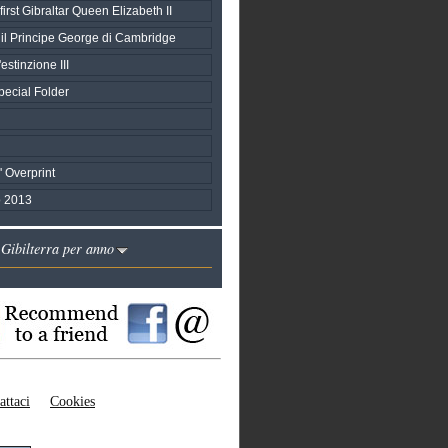
first Gibraltar Queen Elizabeth II
 il Principe George di Cambridge
estinzione III
ecial Folder
s' Overprint
 2013
 Gibilterra per anno
attaci
Cookies