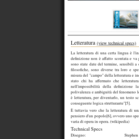
Letteratura
(view technical specs)
La letteratura di una certa lingua è l'i
definizione non è affatto scontata e va p
sono state date del termine, sensibili a
filosofiche, sono diverse tra loro e sp
misura del "campo" della letteratura e inc
stato chi ha affermato che letteratur
nell'impossibilità della definizione l
polivalenza e ambiguità del fenomeno lett
è letteratura, per diventarlo, un testo 
conseguente logica strutturante"[5].
È tuttavia vero che la letteratura di un
pensiero d'un popolo[6], ovvero uno spec
varia di opera in opera. (wikipedia)
Technical Specs
Disegno:
Stephen 