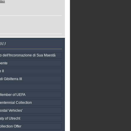
rno
2013
o dell'Incoronazione di Sua Maestà
pente
 II
i Gibilterra III
h Member of UEFA
entennial Collection
stal Vehicles'
aty of Utrecht
llection Offer