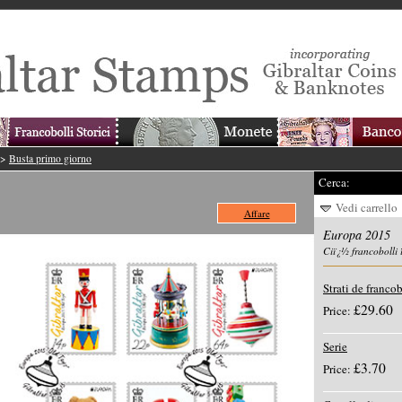
->
Busta primo giorno
Cerca:
Vedi carrello
Affare
Europa 2015
Ciï¿½ francobolli 
Strati de francob
£29.60
Price:
Serie
£3.70
Price: