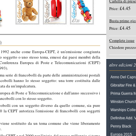
Cartella di pres
£4.45
Price:
Busta primo gio
£4.45
Price:
Complete issue
)
Chiedere prezzo
al 1992 anche come Europa-CEPT, è un'emissione congiunta
o soggetto o uno stesso tema, emessi dai paesi membri della
Conferenza Europea di Poste e Telecomunicazioni (CEPT)
altre edizioni 
993).
ma serie di francobolli da parte delle amministrazioni postali
Anno Del Capr
cobolli hanno lo stesso soggetto: una torre costituita dalle
data da un'impalcatura.
Gibraltar Fire 
uropea di Poste e Telecomunicazione e dall'anno successivo i
Prima Guerra M
ancobolli con lo stesso soggetto.
Winston Churchi
obolli con un soggetto diverso da quello comune, sia pure
Warships Collec
70 la CEPT autorizza l'emissione di francobolli con soggetti
Definitve Add.
 viene sostituito da un tema comune che viene liberamente
Penny Black
.
Europa 2015
lla CEPT e nel 2000 per l'inizio del nuovo millennio si torna