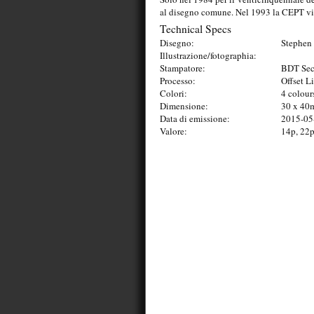
al disegno comune. Nel 1993 la CEPT vie
Technical Specs
Disegno:
Stephen 
Illustrazione/fotographia:
Stampatore:
BDT Secu
Processo:
Offset L
Colori:
4 colour
Dimensione:
30 x 4
Data di emissione:
2015-05
Valore:
14p, 22p