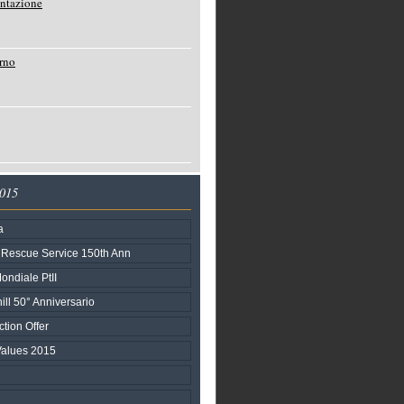
entazione
rno
2015
a
& Rescue Service 150th Ann
ondiale PtII
ll 50° Anniversario
tion Offer
 Values 2015