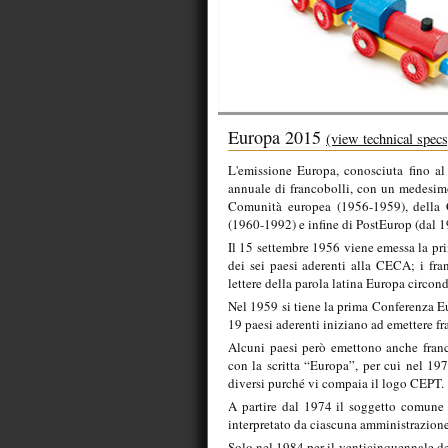
Europa 2015
(view technical specs
L'emissione Europa, conosciuta fino 
annuale di francobolli, con un medesim
Comunità europea (1956-1959), della 
(1960-1992) e infine di PostEurop (dal 1
Il 15 settembre 1956 viene emessa la pri
dei sei paesi aderenti alla CECA; i fran
lettere della parola latina Europa circon
Nel 1959 si tiene la prima Conferenza E
19 paesi aderenti iniziano ad emettere fr
Alcuni paesi però emettono anche franc
con la scritta “Europa”, per cui nel 19
diversi purché vi compaia il logo CEPT.
A partire dal 1974 il soggetto comune
interpretato da ciascuna amministrazione
Solo nel 1984 per il venticinquennale de