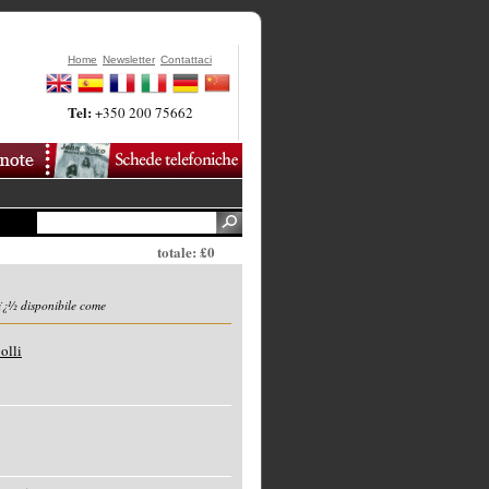
Home
Newsletter
Contattaci
Tel:
+350 200 75662
totale: £0
ï¿½ disponibile come
olli