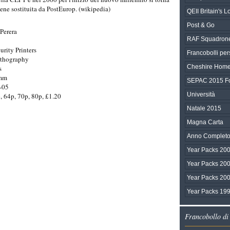
ne sostituita da PostEurop. (wikipedia)
QEII Britain's
Post & Go
Perera
RAF Squadrone
rity Printers
Francobolli per
ithography
Cheshire Home
s
0mm
SEPAC 2015 Fo
-05
Università
, 64p, 70p, 80p, £1.20
Natale 2015
Magna Carta
Anno Completo
Year Packs 200
Year Packs 200
Year Packs 200
Year Packs 1996
Francobollo di