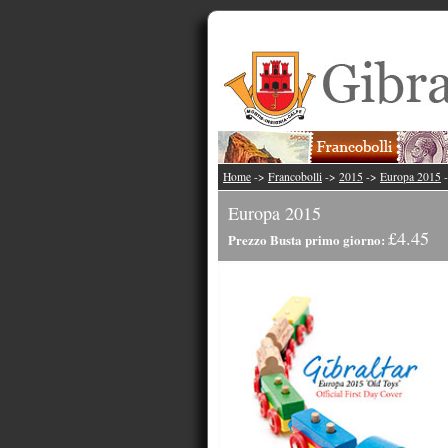
Home
->
Francobolli
->
2015
->
Europa 2015
Europa 2015
£4.45
Prezzo Busta primo giorno: