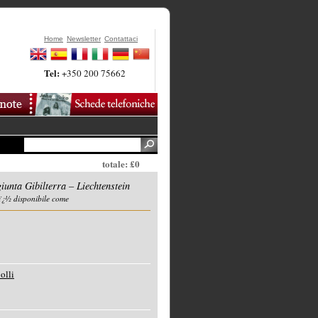
Home
Newsletter
Contattaci
Tel:
+350 200 75662
totale: £0
iunta Gibilterra – Liechtenstein
ï¿½ disponibile come
olli