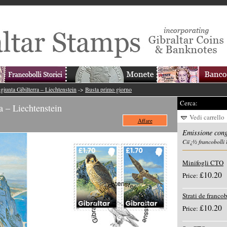
iunta Gibilterra – Liechtenstein
->
Busta primo giorno
Cerca:
a – Liechtenstein
Vedi carrello
Affare
Emissione cong
Ciï¿½ francobolli 
Minifogli CTO
£10.20
Price:
Strati de francob
£10.20
Price: