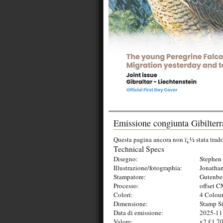
Emissione congiunta Gibilterr
Questa pagina ancora non ï¿½ stata tradott
Technical Specs
Disegno:
Stephen 
Illustrazione/fotographia:
Jonathan
Stampatore:
Gutenbe
Processo:
offset 
Colori:
4 Colou
Dimensione:
Stamp Si
Data di emissione:
2025-11
Valore:
x2 £1.70