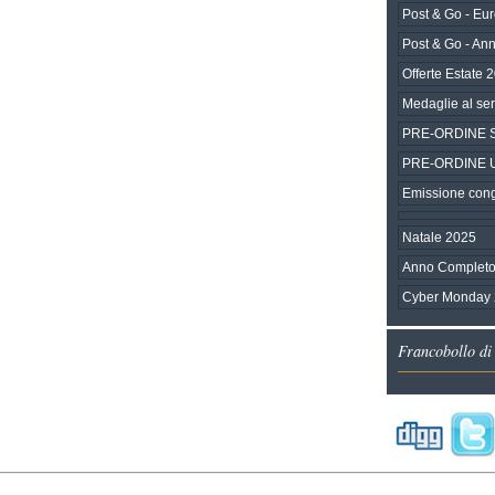
Post & Go - Eu
Post & Go - An
Offerte Estate 
Medaglie al ser
PRE-ORDINE SEP
PRE-ORDINE Una
Emissione congi
Natale 2025
Anno Completo
Cyber Monday
Francobollo di