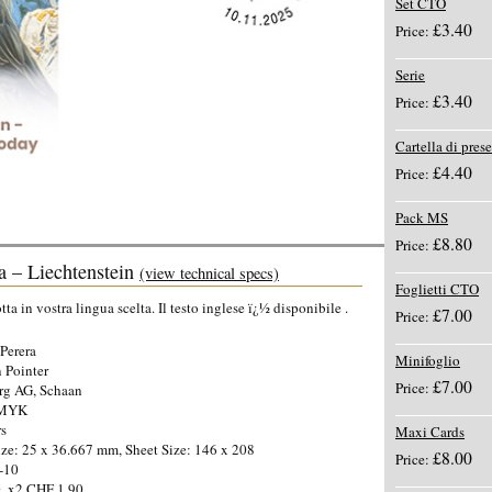
Set CTO
£3.40
Price:
Serie
£3.40
Price:
Cartella di pres
£4.40
Price:
Pack MS
£8.80
Price:
a – Liechtenstein
(view technical specs)
Foglietti CTO
a in vostra lingua scelta. Il testo inglese ï¿½ disponibile .
£7.00
Price:
Perera
Minifoglio
 Pointer
£7.00
Price:
rg AG, Schaan
CMYK
rs
Maxi Cards
ze: 25 x 36.667 mm, Sheet Size: 146 x 208
£8.00
Price:
-10
, x2 CHF 1.90