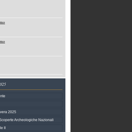
rno
rno
2025
nte
avera 2025
Scoperte Archeologiche Nazionali
e II