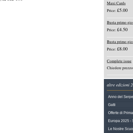
Maxi Cards
£5.00
Price:
Busta primo gio
£4.50
Price:
Busta primo gio
£8.00
Price:
Complete issue
Chiedere prezzo
altre edizioni 
Anno del Serpe
Gatti
Offerte di Prim
Europa 2025 - 
Le Nostre Scuol