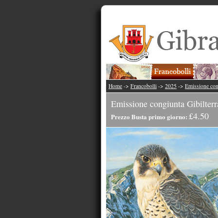
Home
->
Francobolli
->
2025
->
Emissione cong
Emissione congiunta Gibilterr
£4.50
Prezzo Busta primo giorno: