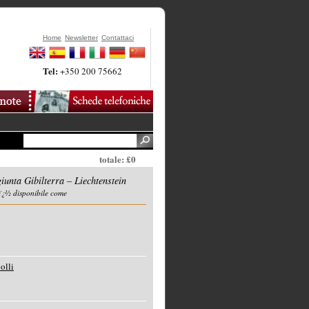
Home
Newsletter
Contattaci
Tel:
+350 200 75662
totale: £0
iunta Gibilterra – Liechtenstein
ï¿½ disponibile come
olli