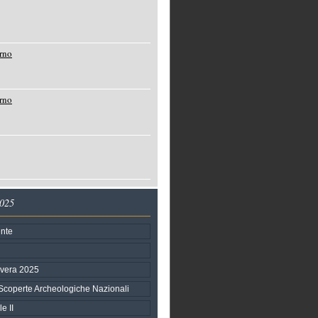
rno
rno
2025
nte
avera 2025
Scoperte Archeologiche Nazionali
e II