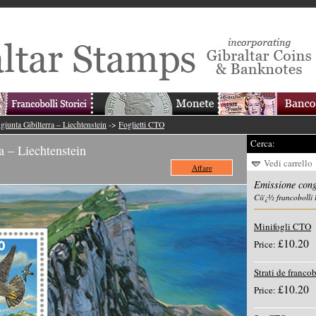
iunta Gibilterra – Liechtenstein
->
Foglietti CTO
Cerca:
a – Liechtenstein
Vedi carrello
Affare
Emissione cong
Ciï¿½ francobolli 
Minifogli CTO
£10.20
Price:
Strati de francob
£10.20
Price: