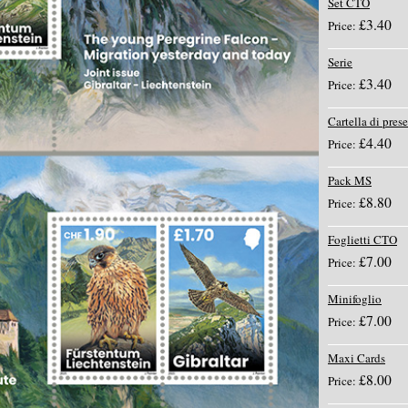
Set CTO
£3.40
Price:
Serie
£3.40
Price:
Cartella di pres
£4.40
Price:
Pack MS
£8.80
Price:
Foglietti CTO
£7.00
Price:
Minifoglio
£7.00
Price:
Maxi Cards
£8.00
Price: