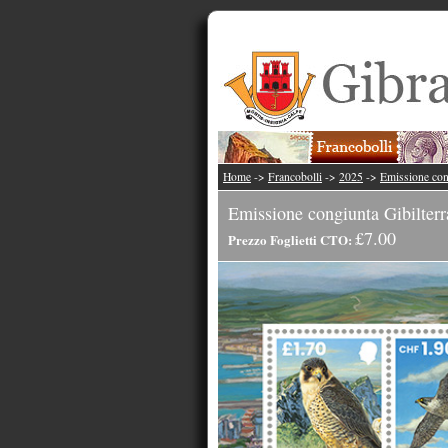
Home
->
Francobolli
->
2025
->
Emissione cong
Emissione congiunta Gibilterr
£7.00
Prezzo Foglietti CTO: