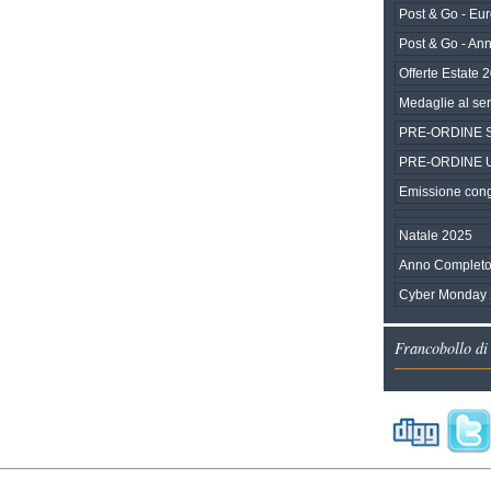
Post & Go - Eu
Post & Go - An
Offerte Estate 
Medaglie al ser
PRE-ORDINE SEP
PRE-ORDINE Una
Emissione congi
Natale 2025
Anno Completo
Cyber Monday
Francobollo di