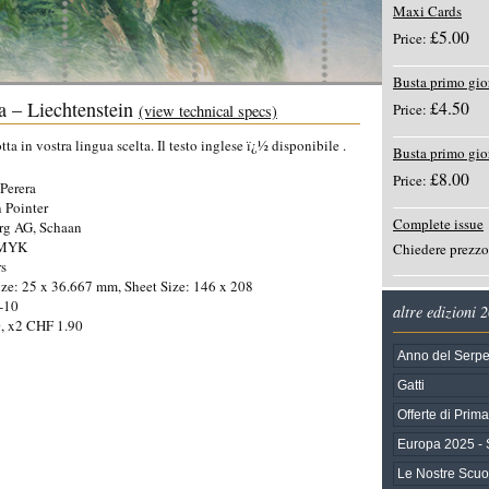
Maxi Cards
£5.00
Price:
Busta primo gio
a – Liechtenstein
£4.50
Price:
(view technical specs)
a in vostra lingua scelta. Il testo inglese ï¿½ disponibile .
Busta primo gio
£8.00
Price:
Perera
 Pointer
Complete issue
rg AG, Schaan
CMYK
Chiedere prezzo
rs
ze: 25 x 36.667 mm, Sheet Size: 146 x 208
-10
altre edizioni 
, x2 CHF 1.90
Anno del Serpe
Gatti
Offerte di Prim
Europa 2025 - 
Le Nostre Scuol