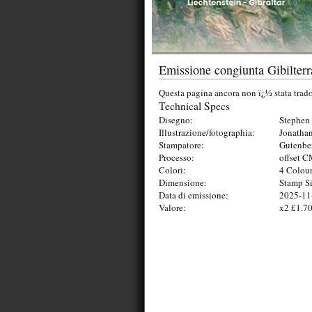
Emissione congiunta Gibilterr
Questa pagina ancora non ï¿½ stata tradott
Technical Specs
Disegno:
Stephen 
Illustrazione/fotographia:
Jonathan
Stampatore:
Gutenbe
Processo:
offset 
Colori:
4 Colou
Dimensione:
Stamp Si
Data di emissione:
2025-11
Valore:
x2 £1.70