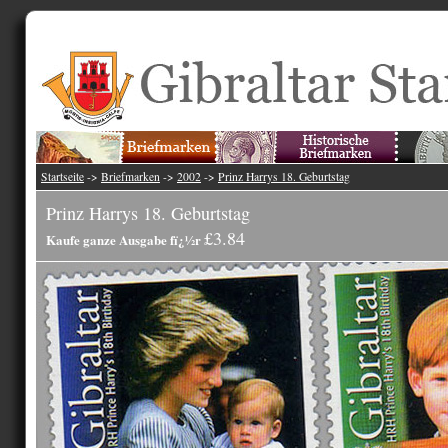
Startseite
->
Briefmarken
->
2002
->
Prinz Harrys 18. Geburtstag
Prinz Harrys 18. Geburtstag
£3.84
Kaufe ganze Ausgabe fï¿½r