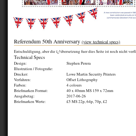
Referendum 50th Anniversary
(view technical specs)
Entschuldigung, aber die ï¿½bersetzung fuer dies Seite ist noch nicht verf
Technical Specs
Design:
Stephen Perera
Illustration / Fotografie:
Drucker:
Lowe Martin Security Printers
Verfahren:
Offset Lithography
Farben:
4 colours
Briefmarken Format:
40 x 40mm MS 159 x 72mm
Ausgabetag:
2017-06-26
Briefmarken Werte:
£5 MS 22p, 64p, 70p, £2