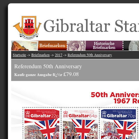
Startseite
->
Briefmarken
->
2017
->
Referendum 50th Anniversary
Referendum 50th Anniversary
£79.08
Kaufe ganze Ausgabe fï¿½r