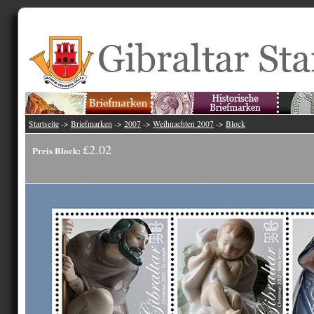
Startseite
->
Briefmarken
->
2007
->
Weihnachten 2007
->
Block
£2.02
Preis Block: