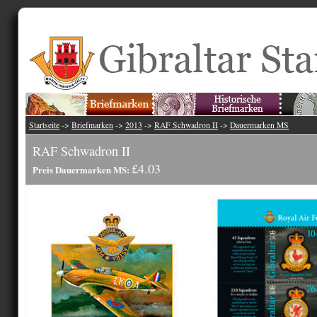
Startseite
->
Briefmarken
->
2013
->
RAF Schwadron II
->
Dauermarken MS
RAF Schwadron II
£4.03
Preis Dauermarken MS: