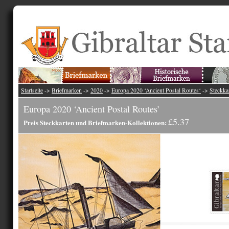
Startseite
->
Briefmarken
->
2020
->
Europa 2020 ‘Ancient Postal Routes‘
->
Steckka
Europa 2020 ‘Ancient Postal Routes’
£5.37
Preis Steckkarten und Briefmarken-Kollektionen: