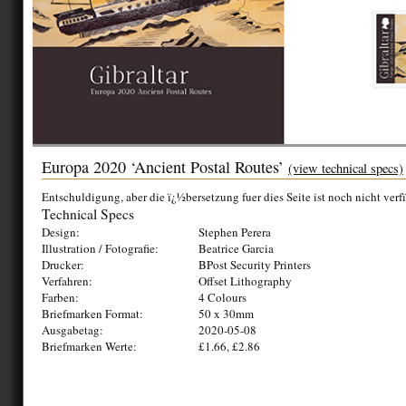
Europa 2020 ‘Ancient Postal Routes’
(view technical specs)
Entschuldigung, aber die ï¿½bersetzung fuer dies Seite ist noch nicht verf
Technical Specs
Design:
Stephen Perera
Illustration / Fotografie:
Beatrice Garcia
Drucker:
BPost Security Printers
Verfahren:
Offset Lithography
Farben:
4 Colours
Briefmarken Format:
50 x 30mm
Ausgabetag:
2020-05-08
Briefmarken Werte:
£1.66, £2.86