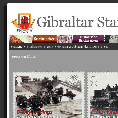
Startseite
->
Briefmarken
->
2004
->
60-jähriges Jubiläum des D-Day's
->
Set
£2.25
Preis Set: