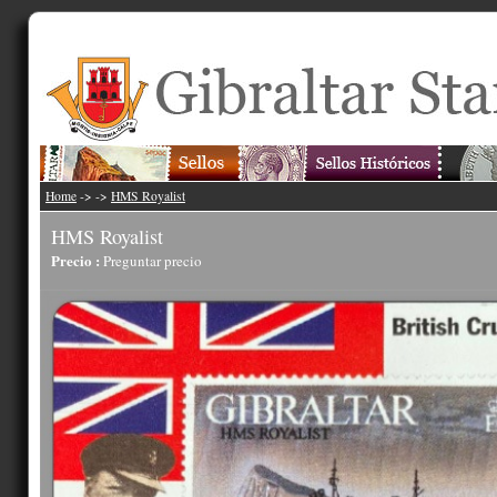
Home
->
->
HMS Royalist
HMS Royalist
Precio :
Preguntar precio