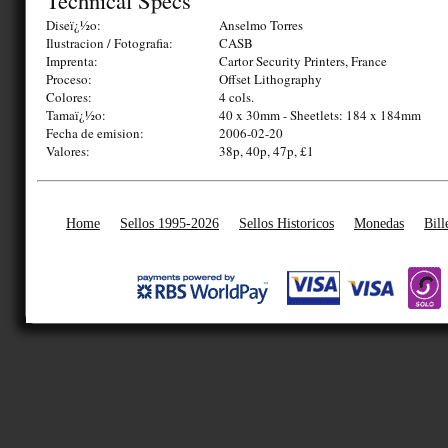
Technical Specs
Diseï¿½o:
Anselmo Torres
Ilustracion / Fotografia:
CASB
Imprenta:
Cartor Security Printers, France
Proceso:
Offset Lithography
Colores:
4 cols.
Tamaï¿½o:
40 x 30mm - Sheetlets: 184 x 184mm
Fecha de emision:
2006-02-20
Valores:
38p, 40p, 47p, £1
Home
Sellos 1995-2026
Sellos Historicos
Monedas
Bill