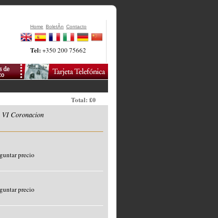
Home
BoletÃ­n
Contacto
Tel:
+350 200 75662
Total: £0
e VI Coronacion
guntar precio
guntar precio