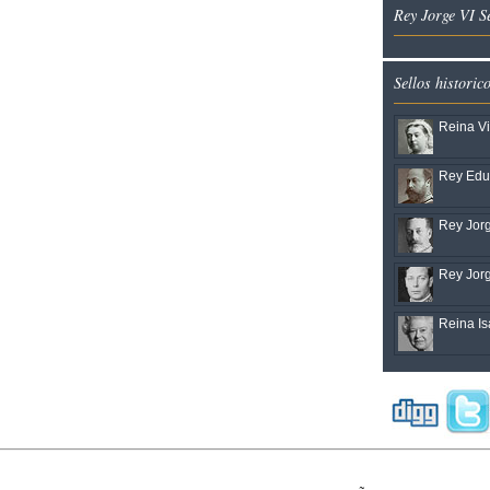
Rey Jorge VI S
Sellos historic
Reina Vi
Rey Edua
Rey Jorg
Rey Jorg
Reina Isa