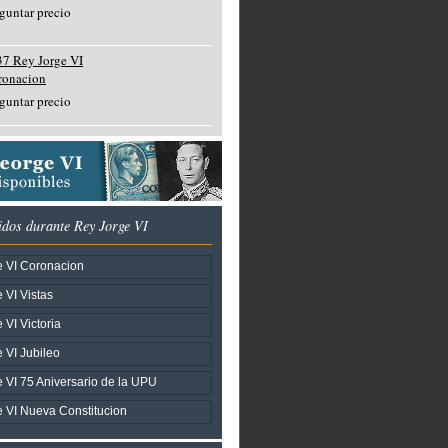
guntar precio
7 Rey Jorge VI
ronacion
guntar precio
tidos durante Rey Jorge VI
 VI Coronacion
 VI Vistas
VI Victoria
 VI Jubileo
 VI 75 Aniversario de la UPU
 VI Nueva Constitucion