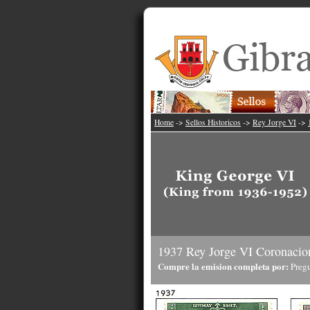
Home
->
Sellos Historicos
->
Rey Jorge VI
->
1937 Rey Jorge VI Coronacio
Compre la emision completa por:
Pregu