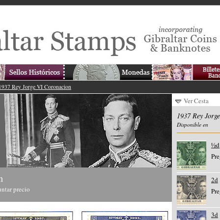
1937 Rey Jorge VI Coronacion
Ver Cesta
1937 Rey Jorg
Disponible en
½d
Pre
n
2d
ntar precio
Pre
3d