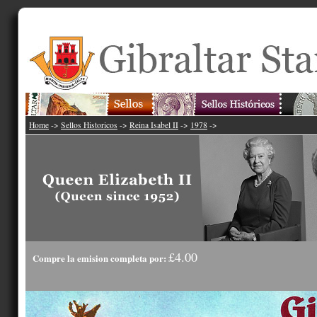
Home
->
Sellos Historicos
->
Reina Isabel II
->
1978
->
£4.00
Compre la emision completa por: