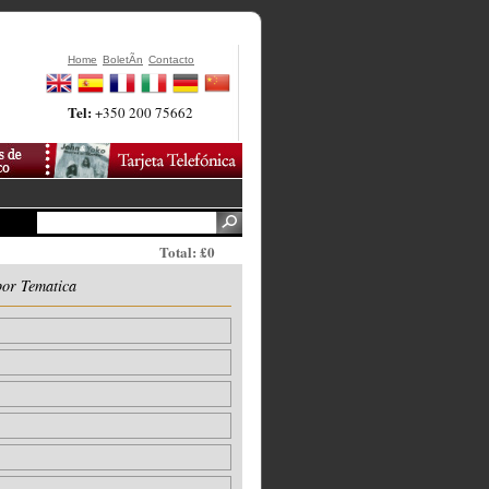
Home
BoletÃ­n
Contacto
Tel:
+350 200 75662
Total: £0
por Tematica