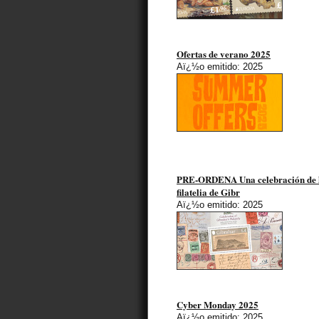
Ofertas de verano 2025
Aï¿½o emitido: 2025
PRE-ORDENA Una celebración de 
filatelia de Gibr
Aï¿½o emitido: 2025
Cyber Monday 2025
Aï¿½o emitido: 2025