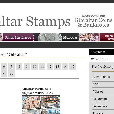
Busqueda:
nen "Gibraltar"
Ver Cesta
6
7
8
9
10
11
12
13
14
15
Ver los Sellos 
21
>>
Aniversarios
Arte
Nuestras Escuelas II
Pájaros
Aï¿½o emitido: 2025
La Navidad
Definitives
Europa