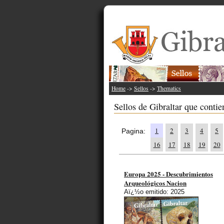
Home
->
Sellos
->
Thematics
Sellos de Gibraltar que contie
1
2
3
4
5
Pagina:
16
17
18
19
20
Europa 2025 - Descubrimientos
Arqueológicos Nacion
Aï¿½o emitido: 2025