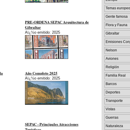
Temas europe
Gente famosa
PRE-ORDENA SEPAC Arquitectura de
Flora y Fauna
Gibraltar
Aï¿½o emitido: 2025
Gibraltar
Emisiones Con
Nelson
Aviones
Religión
la
Año Completo 2025
Familia Real
Aï¿½o emitido: 2025
Barcos
Deportes
Transporte
Vistas
Guerras
SEPAC - Principales Atracciones
Naturaleza
Turísticas