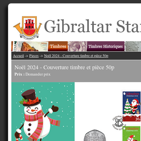
Accueil
->
Pieces
->
Noël 2024 - Couverture timbre et pièce 50p
Noël 2024 - Couverture timbre et pièce 50p
Prix :
Demander prix